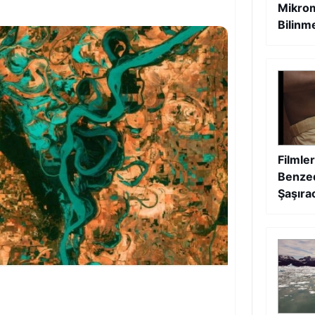
Mikrom
Bilinm
Filmler
Benzed
Şaşıra