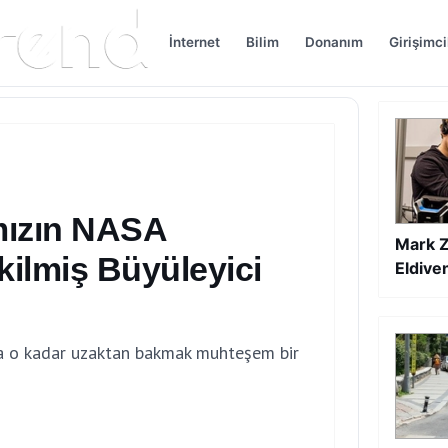
İnternet
Bilim
Donanım
Girişimci
mızın NASA
Mark Z
kilmiş Büyüleyici
Eldiven
aya o kadar uzaktan bakmak muhteşem bir