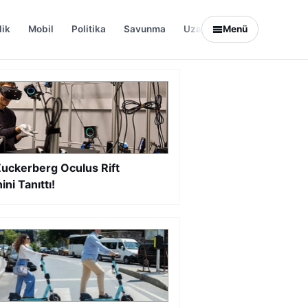
lik
Mobil
Politika
Savunma
Uzay
Menü
Yazılım
uckerberg Oculus Rift
ini Tanıttı!