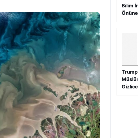
Bilim İ
Önüne
Trump 
Müslüm
Gizlice