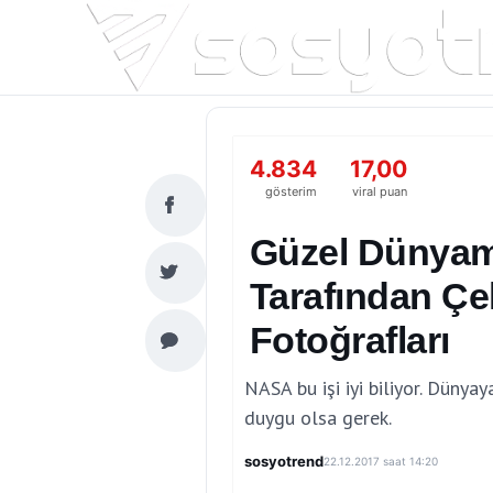
4.834
17,00
gösterim
viral puan
Güzel Dünya
Tarafından Çe
Fotoğrafları
NASA bu işi iyi biliyor. Düny
duygu olsa gerek.
sosyotrend
22.12.2017 saat 14:20