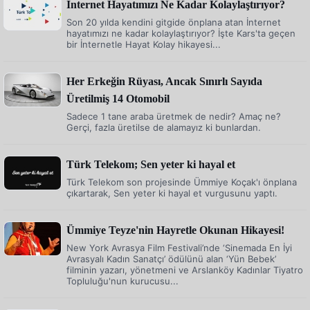
İnternet Hayatımızı Ne Kadar Kolaylaştırıyor?
Son 20 yılda kendini gitgide önplana atan İnternet
hayatımızı ne kadar kolaylaştırıyor? İşte Kars'ta geçen
bir İnternetle Hayat Kolay hikayesi...
Her Erkeğin Rüyası, Ancak Sınırlı Sayıda
Üretilmiş 14 Otomobil
Sadece 1 tane araba üretmek de nedir? Amaç ne?
Gerçi, fazla üretilse de alamayız ki bunlardan.
Türk Telekom; Sen yeter ki hayal et
Türk Telekom son projesinde Ümmiye Koçak'ı önplana
çıkartarak, Sen yeter ki hayal et vurgusunu yaptı.
Ümmiye Teyze'nin Hayretle Okunan Hikayesi!
New York Avrasya Film Festivali’nde ‘Sinemada En İyi
Avrasyalı Kadın Sanatçı’ ödülünü alan ‘Yün Bebek’
filminin yazarı, yönetmeni ve Arslanköy Kadınlar Tiyatro
Topluluğu'nun kurucusu...