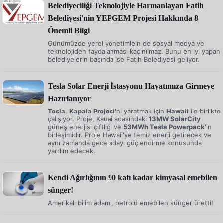
Belediyeciliği Teknolojiyle Harmanlayan Fatih
Belediyesi'nin YEPGEM Projesi Hakkında 8
Önemli Bilgi
Günümüzde yerel yönetimlein de sosyal medya ve
teknolojiden faydalanması kaçınılmaz. Bunu en iyi yapan
belediyelerin başında ise Fatih Belediyesi geliyor.
Tesla Solar Enerji İstasyonu Hayatımıza Girmeye
Hazırlanıyor
Tesla
,
Kapaia Projesi
'ni yaratmak için
Hawaii
ile birlikte
çalışıyor. Proje, Kauai adasındaki
13MW SolarCity
güneş enerjisi çiftliği ve
53MWh Tesla Powerpack
'in
birleşimidir. Proje Hawaii'ye temiz enerji getirecek ve
aynı zamanda gece adayı güçlendirme konusunda
yardım edecek.
Kendi Ağırlığının 90 katı kadar kimyasal emebilen
sünger!
Amerikalı bilim adamı, petrolü emebilen sünger üretti!