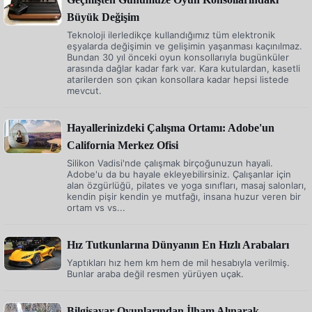
Büyük Değişim
Teknoloji ilerledikçe kullandığımız tüm elektronik
eşyalarda değişimin ve gelişimin yaşanması kaçınılmaz.
Bundan 30 yıl önceki oyun konsollarıyla bugünküler
arasında dağlar kadar fark var. Kara kutulardan, kasetli
atarilerden son çıkan konsollara kadar hepsi listede
mevcut.
Hayallerinizdeki Çalışma Ortamı: Adobe'un
California Merkez Ofisi
Silikon Vadisi'nde çalışmak birçoğunuzun hayali.
Adobe'u da bu hayale ekleyebilirsiniz. Çalışanlar için
alan özgürlüğü, pilates ve yoga sınıfları, masaj salonları,
kendin pişir kendin ye mutfağı, insana huzur veren bir
ortam vs vs...
Hız Tutkunlarına Dünyanın En Hızlı Arabaları
Yaptıkları hız hem km hem de mil hesabıyla verilmiş.
Bunlar araba değil resmen yürüyen uçak.
Bilgisayar Oyunlarından İlham Alınarak