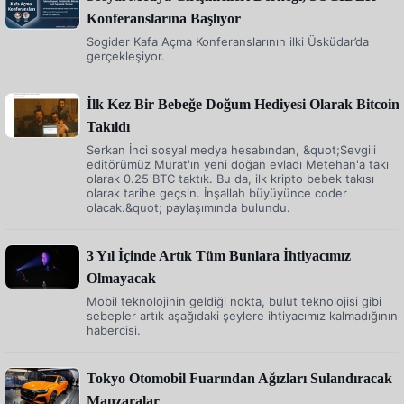
Konferanslarına Başlıyor
Sogider Kafa Açma Konferanslarının ilki Üsküdar’da
gerçekleşiyor.
İlk Kez Bir Bebeğe Doğum Hediyesi Olarak Bitcoin
Takıldı
Serkan İnci sosyal medya hesabından, &quot;Sevgili
editörümüz Murat'ın yeni doğan evladı Metehan'a takı
olarak 0.25 BTC taktık. Bu da, ilk kripto bebek takısı
olarak tarihe geçsin. İnşallah büyüyünce coder
olacak.&quot; paylaşımında bulundu.
3 Yıl İçinde Artık Tüm Bunlara İhtiyacımız
Olmayacak
Mobil teknolojinin geldiği nokta, bulut teknolojisi gibi
sebepler artık aşağıdaki şeylere ihtiyacımız kalmadığının
habercisi.
Tokyo Otomobil Fuarından Ağızları Sulandıracak
Manzaralar