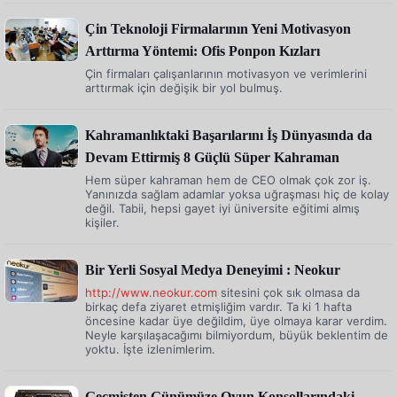
Çin Teknoloji Firmalarının Yeni Motivasyon
Arttırma Yöntemi: Ofis Ponpon Kızları
Çin firmaları çalışanlarının motivasyon ve verimlerini
arttırmak için değişik bir yol bulmuş.
Kahramanlıktaki Başarılarını İş Dünyasında da
Devam Ettirmiş 8 Güçlü Süper Kahraman
Hem süper kahraman hem de CEO olmak çok zor iş.
Yanınızda sağlam adamlar yoksa uğraşması hiç de kolay
değil. Tabii, hepsi gayet iyi üniversite eğitimi almış
kişiler.
Bir Yerli Sosyal Medya Deneyimi : Neokur
http://www.neokur.com
sitesini çok sık olmasa da
birkaç defa ziyaret etmişliğim vardır. Ta ki 1 hafta
öncesine kadar üye değildim, üye olmaya karar verdim.
Neyle karşılaşacağımı bilmiyordum, büyük beklentim de
yoktu. İşte izlenimlerim.
Geçmişten Günümüze Oyun Konsollarındaki