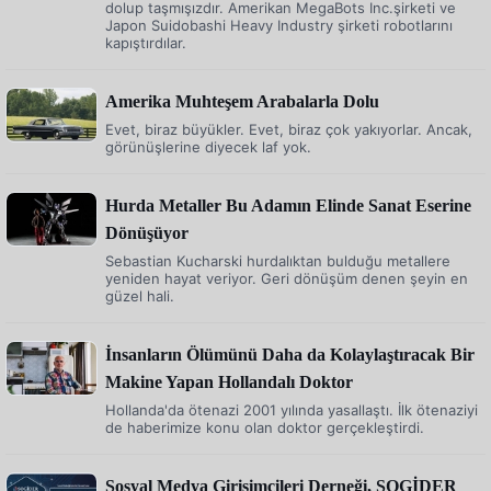
dolup taşmışızdır. Amerikan MegaBots Inc.şirketi ve
Japon Suidobashi Heavy Industry şirketi robotlarını
kapıştırdılar.
Amerika Muhteşem Arabalarla Dolu
Evet, biraz büyükler. Evet, biraz çok yakıyorlar. Ancak,
görünüşlerine diyecek laf yok.
Hurda Metaller Bu Adamın Elinde Sanat Eserine
Dönüşüyor
Sebastian Kucharski hurdalıktan bulduğu metallere
yeniden hayat veriyor. Geri dönüşüm denen şeyin en
güzel hali.
İnsanların Ölümünü Daha da Kolaylaştıracak Bir
Makine Yapan Hollandalı Doktor
Hollanda'da ötenazi 2001 yılında yasallaştı. İlk ötenaziyi
de haberimize konu olan doktor gerçekleştirdi.
Sosyal Medya Girişimcileri Derneği, SOGİDER