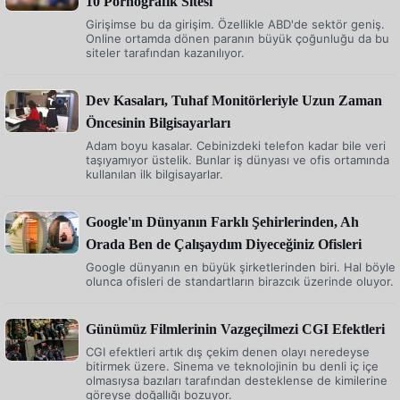
10 Pornografik Sitesi
Girişimse bu da girişim. Özellikle ABD'de sektör geniş.
Online ortamda dönen paranın büyük çoğunluğu da bu
siteler tarafından kazanılıyor.
Dev Kasaları, Tuhaf Monitörleriyle Uzun Zaman
Öncesinin Bilgisayarları
Adam boyu kasalar. Cebinizdeki telefon kadar bile veri
taşıyamıyor üstelik. Bunlar iş dünyası ve ofis ortamında
kullanılan ilk bilgisayarlar.
Google'ın Dünyanın Farklı Şehirlerinden, Ah
Orada Ben de Çalışaydım Diyeceğiniz Ofisleri
Google dünyanın en büyük şirketlerinden biri. Hal böyle
olunca ofisleri de standartların birazcık üzerinde oluyor.
Günümüz Filmlerinin Vazgeçilmezi CGI Efektleri
CGI efektleri artık dış çekim denen olayı neredeyse
bitirmek üzere. Sinema ve teknolojinin bu denli iç içe
olmasıysa bazıları tarafından desteklense de kimilerine
göreyse doğallığı bozuyor.