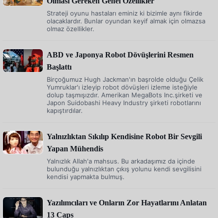
Olması Gereken Genel Özellikler
Strateji oyunu hastaları eminiz ki bizimle aynı fikirde
olacaklardır. Bunlar oyundan keyif almak için olmazsa
olmaz özellikler.
ABD ve Japonya Robot Dövüşlerini Resmen
Başlattı
Birçoğumuz Hugh Jackman'ın başrolde olduğu Çelik
Yumruklar'ı izleyip robot dövüşleri izleme isteğiyle
dolup taşmışızdır. Amerikan MegaBots Inc.şirketi ve
Japon Suidobashi Heavy Industry şirketi robotlarını
kapıştırdılar.
Yalnızlıktan Sıkılıp Kendisine Robot Bir Sevgili
Yapan Mühendis
Yalnızlık Allah'a mahsus. Bu arkadaşımız da içinde
bulunduğu yalnızlıktan çıkış yolunu kendi sevgilisini
kendisi yapmakta bulmuş.
Yazılımcıları ve Onların Zor Hayatlarını Anlatan
13 Caps